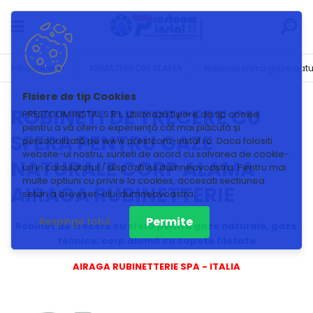
Introducere
ARMATURI DIN ALAMA
Robinet sfera gaze nat
ROBINETI DE TRECERE CU
PRESTCOM INSTAL S.R.L. utilizează fișiere de tip cookie
pentru a vă oferi o experiență cât mai plăcută și
SFERA PENTRU GAZE
personalizată pe www.prestcom-instal.ro. Daca folositi
website-ul nostru, sunteti de acord cu salvarea de cookie-
NATURALE CORP ALAMA
uri in calculatorul / dispozitivul dumneavoastra. Pentru mai
multe optiuni cu privire la cookies, accesati sectiunea
AIRAGA RUBINETTERIE
setari a browser-ului dumneavoastra.
Permite
Respinge totul
Robinet de trecere cu sferă pentru gaze naturale, gaze
tehnice; corp alamă cu capete filetate
AIRAGA RUBINETTERIE SPA - ITALIA