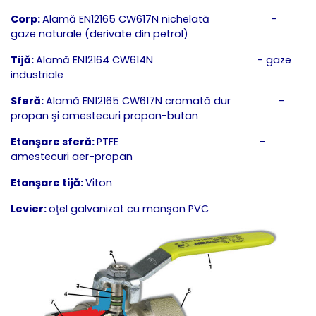
Corp:
Alamă EN12165 CW617N nichelată -
gaze naturale (derivate din petrol)
Tijă:
Alamă EN12164 CW614N - gaze
industriale
Sferă:
Alamă EN12165 CW617N cromată dur -
propan şi amestecuri propan-butan
Etanşare sferă:
PTFE -
amestecuri aer-propan
Etanşare tijă:
Viton
Levier:
oţel galvanizat cu manşon PVC